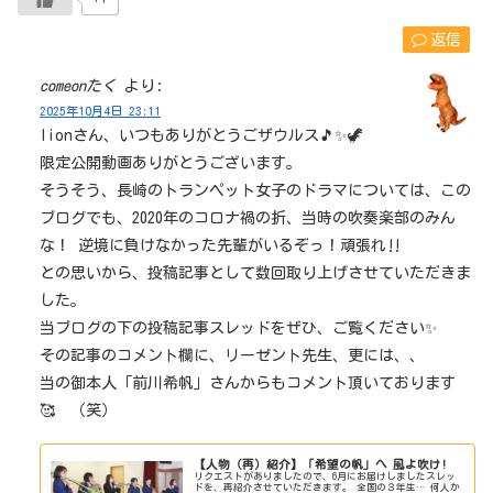
返信
comeonたく
より:
2025年10月4日 23:11
lionさん、いつもありがとうごザウルス🎵✨🦖
限定公開動画ありがとうございます。
そうそう、長崎のトランペット女子のドラマについては、この
ブログでも、2020年のコロナ禍の折、当時の吹奏楽部のみん
な！ 逆境に負けなかった先輩がいるぞっ！頑張れ‼
との思いから、投稿記事として数回取り上げさせていただきま
した。
当ブログの下の投稿記事スレッドをぜひ、ご覧ください✨
その記事のコメント欄に、リーゼント先生、更には、、
当の御本人「前川希帆」さんからもコメント頂いております
🥰 （笑）
【人物（再）紹介】「希望の帆」へ 風よ吹け!
リクエストがありましたので、6月にお届けしましたスレッ
ドを、再紹介させていただきます。 全国の３年生… 何人か