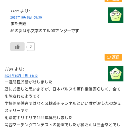
lion
より:
2025年10月8日 09:39
また失敗
AGの次は小文字のエルQOアンダーです
0
返信
lion
より:
2025年10月11日 14:12
一週間程お騒がせしました
既にお察しと思いますが、日本パルスの著作権侵害らしく、全て
削除されたようです
学校側関係者ではなく又抹茶チャンネルといい誰がUPしたのかミ
ステリーです
削除前ギリギリで1999年拝見しました
関西マーチングコンテストの動画でしたが橘さんは三金あとでし