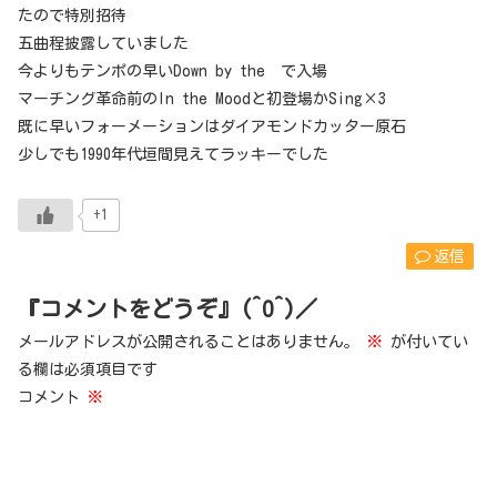
たので特別招待
五曲程披露していました
今よりもテンポの早いDown by the で入場
マーチング革命前のIn the Moodと初登場かSing×3
既に早いフォーメーションはダイアモンドカッター原石
少しでも1990年代垣間見えてラッキーでした
+1
返信
『コメントをどうぞ』(^O^)／
メールアドレスが公開されることはありません。
※
が付いてい
る欄は必須項目です
コメント
※