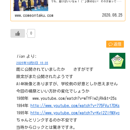
でも、届けばいいなぁ！ (^^♪諦めない! その才能って…
最強じゃね！ ^_^ 「 南風にのって…」 無責任な者
の、無責...
2020.08.25
www.comeontaku.com
0
返信
lion
より:
2025年10月5日 15:35
既に公開されていましたか さすがです
限定がまた公開されたようです
AI4K映像とありますが、学校側の好意としか思えません
今回の橘祭といい方針の変化でしょうか
1988年 www.youtube.com/watch?v=mTYFlw2jRk&t=25s
1994年
http://www.youtube.com/watch?v=775FVu17DKs
1995年
http://www.youtube.com/watch?v=Kvl2ZlfMXyc
ちゃんとリンクするのか不安です
当時からロックとは驚きですネ。