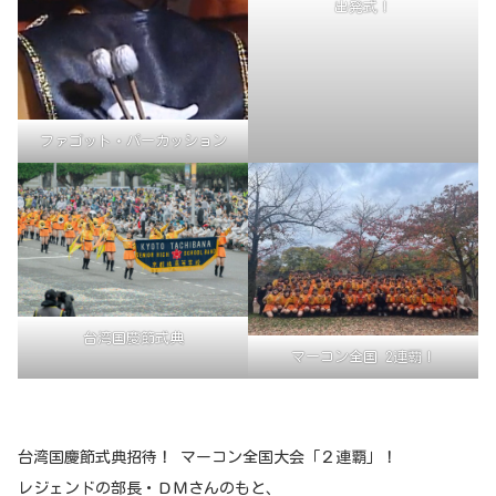
出発式！
ファゴット・パーカッション
台湾国慶節式典
マーコン全国 2連覇！
台湾国慶節式典招待！ マーコン全国大会「２連覇」！
レジェンドの部長・ＤＭさんのもと、