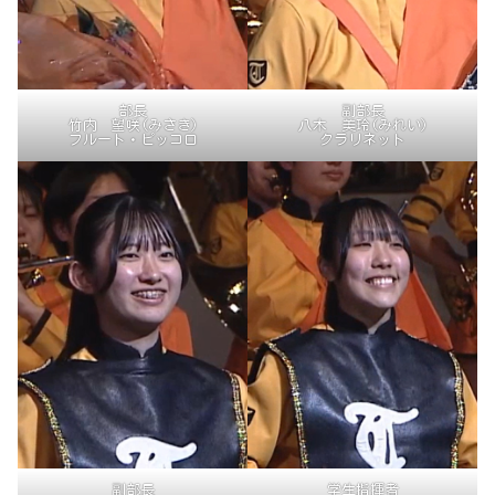
部長
副部長
竹内 望咲(みさき)
八木 美玲(みれい)
フルート・ピッコロ
クラリネット
副部長
学生指揮者