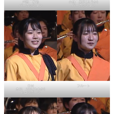
重國 有希
小林 風花(ふうか)
パーカッション
パーカッション
ＤＭ
フルート
木花 百花(ももか)
トロンボーン