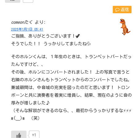
返信
comeonたく
より:
2025年1月1日 05:41
ご指摘、ありがとうございます！🦖
そうでした！！ うっかりしてましたね💦
そのホルンくんは、１年生のときは、トランペットパートだっ
たんですけど、、
その後、ホルンにコンバートされました！ 上の写真で言うと
右隣のホルンさんもトランペットからのコンバートでしたね。
兼城顧問は、中音域の充実を図ったのだと思います！ トロン
ボーンと共に演奏者を着実に増員し、結果、現在のように音の
厚みが増しました♪
（そんな解説ができるのなら、、最初からうっかりするな⚡⚡⚡
m(__)m （笑）
+1