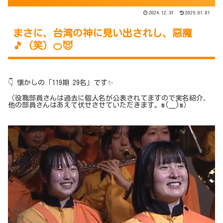
2024.12.31
2025.01.01
まさに、台湾の神に見い出されし、惡魔
🎵（笑）🍊😈
👇 懐かしの「119期 29名」です✨
（役職部員さんは過去に個人名が公表されてますので実名紹介、
他の部員さんはあえて伏せさせていただきます。m(__)m）