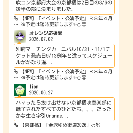
吹コン京都府大会の京都橘は2日目の8/6の
後半の部に決まりました。
【NEW】『イベント・公演予定』Ｒ８年４月
～ ※予定は随時更新します✨🍊😈
オレンジ応援隊
2026.07.02
別府マーチングカーニバル10/31・11/1チ
ケット発売日9/13例年と違ってスケジュー
ルがかなり違...
【NEW】『イベント・公演予定』Ｒ８年４月
～ ※予定は随時更新します✨🍊😈
lion
2026.06.27
ハマったら抜け出せない京都橘吹奏楽部に
魅了されたすべてのひとたち、、、だった
かな生き字引Orange...
【京都橘】「金沢ゆめ街道2026」🍊😈