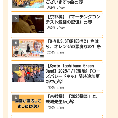
ございます✨🏫🍊😈
23561 views
【京都橘】『マーチングコン
テスト激闘の記憶』🍊😈
23031 views
「O-VILS.STORIES＃2」やは
り、オレンジの悪魔なの❓ 😳
20523 views
【Kyoto Tachibana Green
Band】2025/1/1(現地)『ロー
ズパレード🌹✨』随時追加更
新中🍊😈
19968 views
【京都橘】「2025橘祭」と、
兼城先生✨🍊😈
16839 views