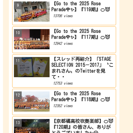
【Go to the 2025 Rose
Parade🌹✨】『119期』🍊😈
13706 views
【Go to the 2025 Rose
Parade🌹✨】『117期』🍊😈
12942 views
【スレッド再紹介】「STAGE
SELECTION 2015－2017」〝こ
まれさん〟のTwitterを見
て・・
12753 views
【Go to the 2025 Rose
Parade🌹✨】『118期』🍊😈
12352 views
【京都橘高校吹奏楽部】🍊😈
『120期』の皆さん、ありが
とうございました✨🤗