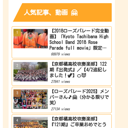
人気記事、動画 🤗
【2018ローズパレード完全動
画】「Kyoto Tachibana High
School Band 2018 Rose
Parade full movie」限定公
開
68979 views
【京都橘高校吹奏楽部】122
期『出発式』／【4/2追記し
ました！🦖】🍊😈
27841 views
【ローズパレード2025】メン
バーさん🎵🤗（分かる限りで
笑)
27134 views
【京都橘高校吹奏楽部】
『121期』ご卒業おめでとう