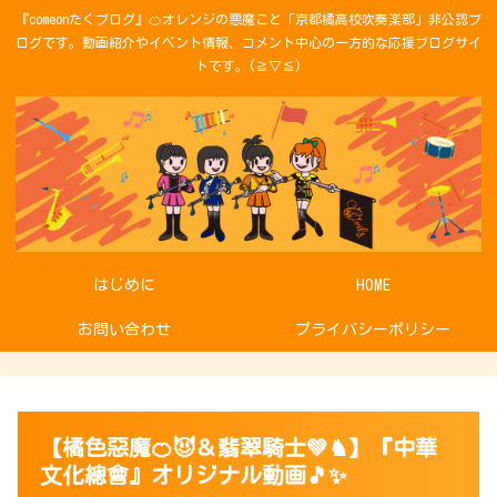
『comeonたくブログ』🍊オレンジの悪魔こと「京都橘高校吹奏楽部」非公認ブ
ログです。動画紹介やイベント情報、コメント中心の一方的な応援ブログサイ
トです。(≧▽≦)
はじめに
HOME
お問い合わせ
プライバシーポリシー
【橘色惡魔🍊😈＆翡翠騎士💚♞】『中華
文化總會』オリジナル動画🎵✨