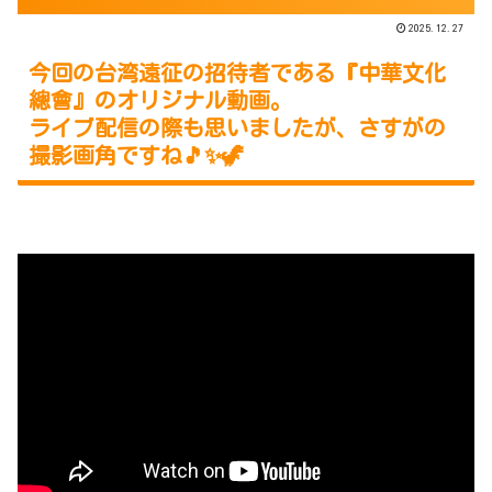
2025.12.27
今回の台湾遠征の招待者である『
中華文化
總會
』のオリジナル動画。
ライブ配信の際も思いましたが、さすがの
撮影画角ですね🎵✨🦖