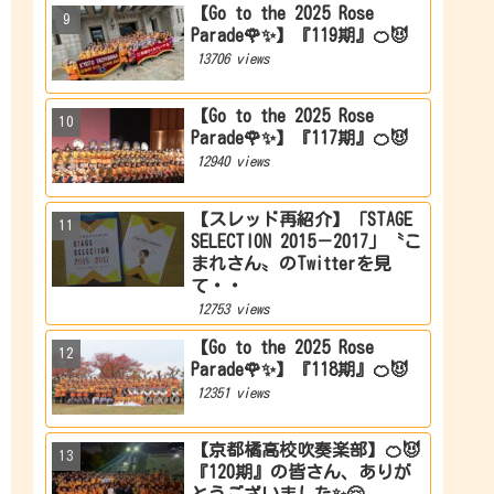
【Go to the 2025 Rose
Parade🌹✨】『119期』🍊😈
13706 views
【Go to the 2025 Rose
Parade🌹✨】『117期』🍊😈
12940 views
【スレッド再紹介】「STAGE
SELECTION 2015－2017」〝こ
まれさん〟のTwitterを見
て・・
12753 views
【Go to the 2025 Rose
Parade🌹✨】『118期』🍊😈
12351 views
【京都橘高校吹奏楽部】🍊😈
『120期』の皆さん、ありが
とうございました✨🤗