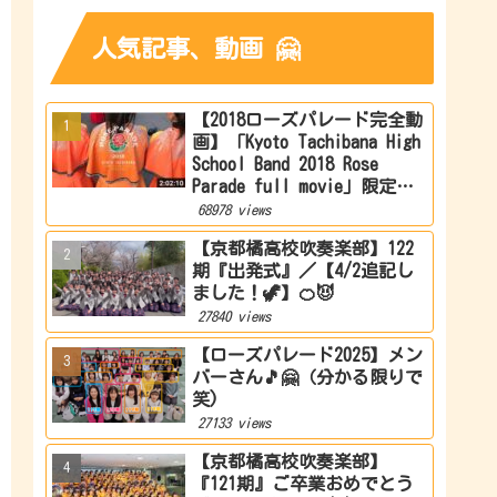
人気記事、動画 🤗
【2018ローズパレード完全動
画】「Kyoto Tachibana High
School Band 2018 Rose
Parade full movie」限定公
開
68978 views
【京都橘高校吹奏楽部】122
期『出発式』／【4/2追記し
ました！🦖】🍊😈
27840 views
【ローズパレード2025】メン
バーさん🎵🤗（分かる限りで
笑)
27133 views
【京都橘高校吹奏楽部】
『121期』ご卒業おめでとう