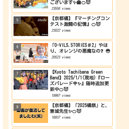
ございます✨🏫🍊😈
23556 views
【京都橘】『マーチングコン
テスト激闘の記憶』🍊😈
23022 views
「O-VILS.STORIES＃2」やは
り、オレンジの悪魔なの❓ 😳
20523 views
【Kyoto Tachibana Green
Band】2025/1/1(現地)『ロー
ズパレード🌹✨』随時追加更
新中🍊😈
19967 views
【京都橘】「2025橘祭」と、
兼城先生✨🍊😈
16837 views