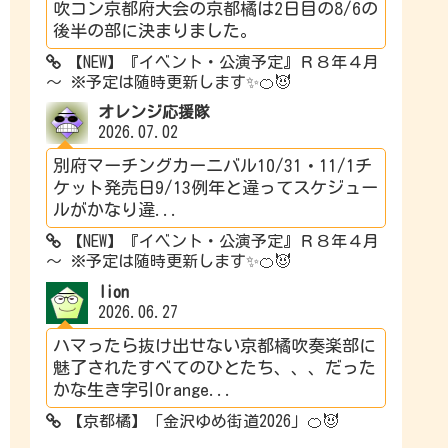
吹コン京都府大会の京都橘は2日目の8/6の
後半の部に決まりました。
【NEW】『イベント・公演予定』Ｒ８年４月
～ ※予定は随時更新します✨🍊😈
オレンジ応援隊
2026.07.02
別府マーチングカーニバル10/31・11/1チ
ケット発売日9/13例年と違ってスケジュー
ルがかなり違...
【NEW】『イベント・公演予定』Ｒ８年４月
～ ※予定は随時更新します✨🍊😈
lion
2026.06.27
ハマったら抜け出せない京都橘吹奏楽部に
魅了されたすべてのひとたち、、、だった
かな生き字引Orange...
【京都橘】「金沢ゆめ街道2026」🍊😈