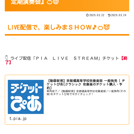
定期演奏会』🍊😈
2025.03.22
2025.03.24
LIVE配信で、楽しみまＳＨＯＷ🎵🍊😈
👇 ライブ配信「ＰＩＡ ＬＩＶＥ ＳＴＲＥＡＭ」チケット
【終
了】
【動画配信】京都橘高等学校吹奏楽部 一般発売 | チ
ケットぴあ[クラシック 吹奏楽のチケット購入・予
約]
販売終了／【動画配信】京都橘高等学校吹奏楽部／一般発売(その
他)をチケットぴあで今すぐチェック！
t.pia.jp