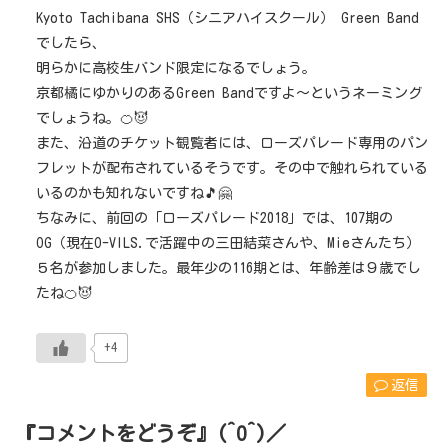
Kyoto Tachibana SHS（シニアハイスクール） Green Band
でしたら、
明らかに高校生バンド限定になるでしょう。
京都橘にゆかりのあるGreen Bandですよ～というネーミング
でしょうね。🍊😈
また、沿道のチケット観覧者には、ローズパレード専用のパン
フレットが配布されているそうです。その中で触れられている
いるのかも知れないですね🎵🤗
ちなみに、前回の「ローズパレード2018」では、107期の
OG（現在O-VILS.で活躍中の三田結菜さんや、Mieさんたち）
５名が参加しました。最年少の116期とは、年齢差は９歳でし
たね🍊😈
+4
返信
『コメントをどうぞ』(^O^)／