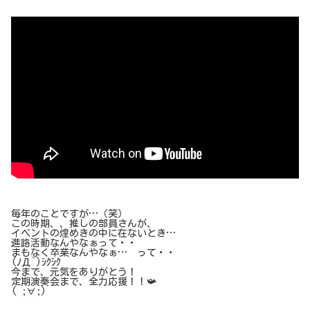
毎年のことですが…（笑）
この時期、、推しの部員さんが、
イベントの煌めきの中に在ないとき…
進路活動なんやなぁって・・
まもなく卒業なんやなぁ… って・・
(ﾉД`)ｼｸｼｸ
今まで、元気をありがとう！
定期演奏会まで、全力応援！！📯
( ;∀;)