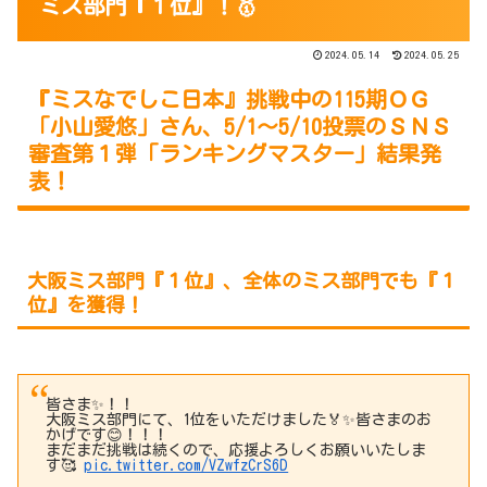
ミス部門『１位』！🥇
2024.05.14
2024.05.25
『ミスなでしこ日本』挑戦中の115期ＯＧ
「小山愛悠」さん、5/1～5/10投票のＳＮＳ
審査第１弾「ランキングマスター」結果発
表！
大阪ミス部門『１位』、全体のミス部門でも『１
位』を獲得！
皆さま✨️！！
大阪ミス部門にて、1位をいただけました🏅✨️皆さまのお
かげです😊！！！
まだまだ挑戦は続くので、応援よろしくお願いいたしま
す🥰
pic.twitter.com/VZwfzCrS6D