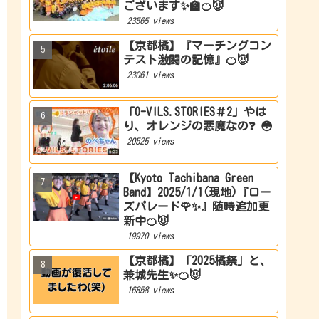
ございます✨🏫🍊😈
23565 views
【京都橘】『マーチングコン
テスト激闘の記憶』🍊😈
23061 views
「O-VILS.STORIES＃2」やは
り、オレンジの悪魔なの❓ 😳
20525 views
【Kyoto Tachibana Green
Band】2025/1/1(現地)『ロー
ズパレード🌹✨』随時追加更
新中🍊😈
19970 views
【京都橘】「2025橘祭」と、
兼城先生✨🍊😈
16858 views