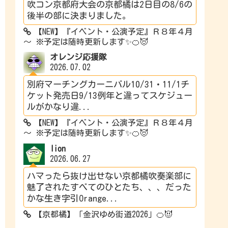
吹コン京都府大会の京都橘は2日目の8/6の
後半の部に決まりました。
【NEW】『イベント・公演予定』Ｒ８年４月
～ ※予定は随時更新します✨🍊😈
オレンジ応援隊
2026.07.02
別府マーチングカーニバル10/31・11/1チ
ケット発売日9/13例年と違ってスケジュー
ルがかなり違...
【NEW】『イベント・公演予定』Ｒ８年４月
～ ※予定は随時更新します✨🍊😈
lion
2026.06.27
ハマったら抜け出せない京都橘吹奏楽部に
魅了されたすべてのひとたち、、、だった
かな生き字引Orange...
【京都橘】「金沢ゆめ街道2026」🍊😈