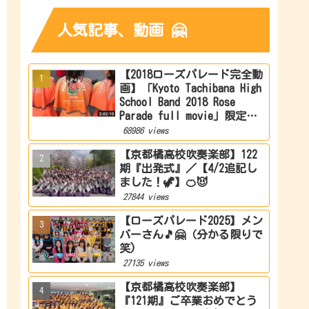
人気記事、動画 🤗
【2018ローズパレード完全動
画】「Kyoto Tachibana High
School Band 2018 Rose
Parade full movie」限定公
開
68986 views
【京都橘高校吹奏楽部】122
期『出発式』／【4/2追記し
ました！🦖】🍊😈
27844 views
【ローズパレード2025】メン
バーさん🎵🤗（分かる限りで
笑)
27135 views
【京都橘高校吹奏楽部】
『121期』ご卒業おめでとう