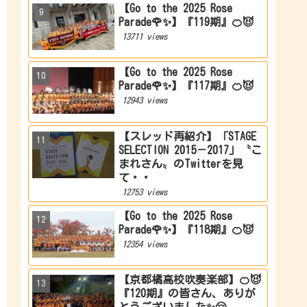
【Go to the 2025 Rose
Parade🌹✨】『119期』🍊😈
13711 views
【Go to the 2025 Rose
Parade🌹✨】『117期』🍊😈
12943 views
【スレッド再紹介】「STAGE
SELECTION 2015－2017」〝こ
まれさん〟のTwitterを見
て・・
12753 views
【Go to the 2025 Rose
Parade🌹✨】『118期』🍊😈
12354 views
【京都橘高校吹奏楽部】🍊😈
『120期』の皆さん、ありが
とうございました✨🤗