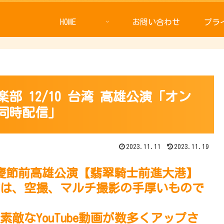
HOME
お問い合わせ
プラ
 12/10 台湾 高雄公演「オン
同時配信」
2023.11.11
2023.11.19
国慶節前高雄公演【翡翠騎士前進大港】
は、空撮、マルチ撮影の手厚いもので
敵なYouTube動画が数多くアップさ