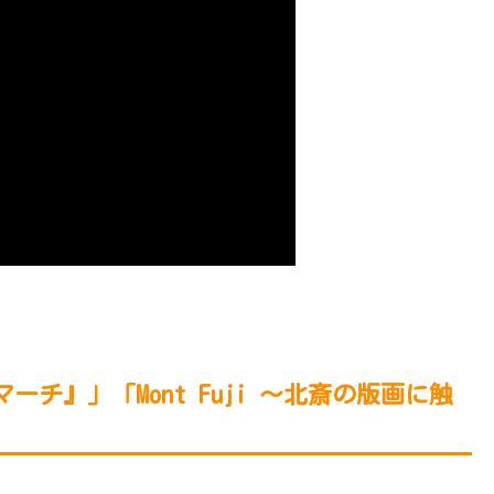
チ』」「Mont Fuji 〜北斎の版画に触