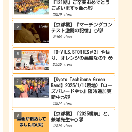
『121期』ご卒業おめでとう
ございます✨🏫🍊😈
23579 views
【京都橘】『マーチングコン
テスト激闘の記憶』🍊😈
23106 views
「O-VILS.STORIES＃2」やは
り、オレンジの悪魔なの❓ 😳
20526 views
【Kyoto Tachibana Green
Band】2025/1/1(現地)『ロー
ズパレード🌹✨』随時追加更
新中🍊😈
19974 views
【京都橘】「2025橘祭」と、
兼城先生✨🍊😈
16876 views