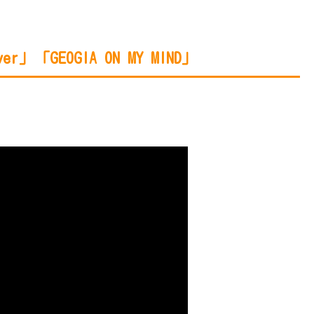
er」「GEOGIA ON MY MIND」