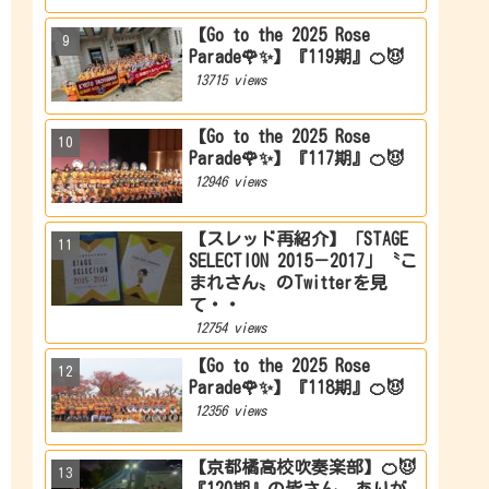
【Go to the 2025 Rose
Parade🌹✨】『119期』🍊😈
13715 views
【Go to the 2025 Rose
Parade🌹✨】『117期』🍊😈
12946 views
【スレッド再紹介】「STAGE
SELECTION 2015－2017」〝こ
まれさん〟のTwitterを見
て・・
12754 views
【Go to the 2025 Rose
Parade🌹✨】『118期』🍊😈
12356 views
【京都橘高校吹奏楽部】🍊😈
『120期』の皆さん、ありが