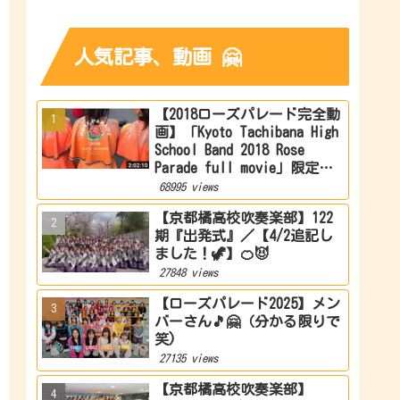
人気記事、動画 🤗
【2018ローズパレード完全動
画】「Kyoto Tachibana High
School Band 2018 Rose
Parade full movie」限定公
開
68995 views
【京都橘高校吹奏楽部】122
期『出発式』／【4/2追記し
ました！🦖】🍊😈
27848 views
【ローズパレード2025】メン
バーさん🎵🤗（分かる限りで
笑)
27135 views
【京都橘高校吹奏楽部】