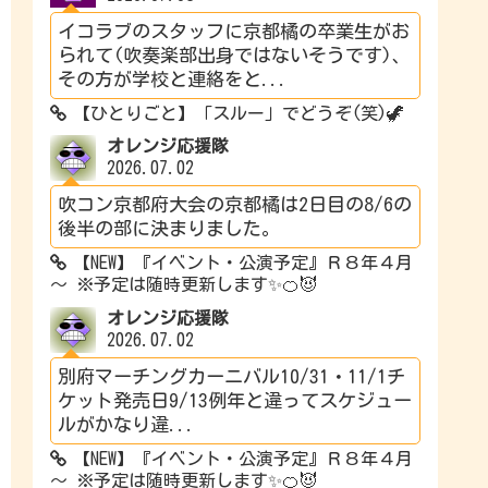
イコラブのスタッフに京都橘の卒業生がお
られて(吹奏楽部出身ではないそうです)、
その方が学校と連絡をと...
【ひとりごと】「スルー」でどうぞ(笑)🦖
オレンジ応援隊
2026.07.02
吹コン京都府大会の京都橘は2日目の8/6の
後半の部に決まりました。
【NEW】『イベント・公演予定』Ｒ８年４月
～ ※予定は随時更新します✨🍊😈
オレンジ応援隊
2026.07.02
別府マーチングカーニバル10/31・11/1チ
ケット発売日9/13例年と違ってスケジュー
ルがかなり違...
【NEW】『イベント・公演予定』Ｒ８年４月
～ ※予定は随時更新します✨🍊😈