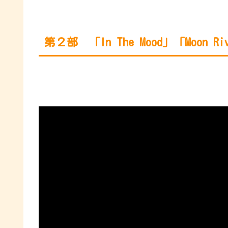
第２部 「In The Mood」「Moon Riv