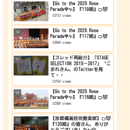
【Go to the 2025 Rose
Parade🌹✨】『119期』🍊😈
13712 views
【Go to the 2025 Rose
Parade🌹✨】『117期』🍊😈
12944 views
【スレッド再紹介】「STAGE
SELECTION 2015－2017」〝こ
まれさん〟のTwitterを見
て・・
12753 views
【Go to the 2025 Rose
Parade🌹✨】『118期』🍊😈
12355 views
【京都橘高校吹奏楽部】🍊😈
『120期』の皆さん、ありが
とうございました✨🤗