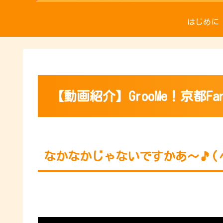
はじめに
【動画紹介】GrooMe！京都F
なかなかじゃないですかあ〜🎵(