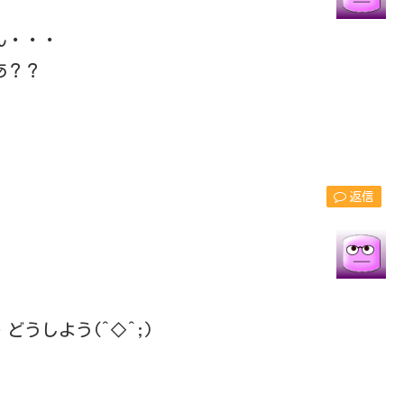
ん・・・
あ？？
。
返信
うしよう(^◇^;)