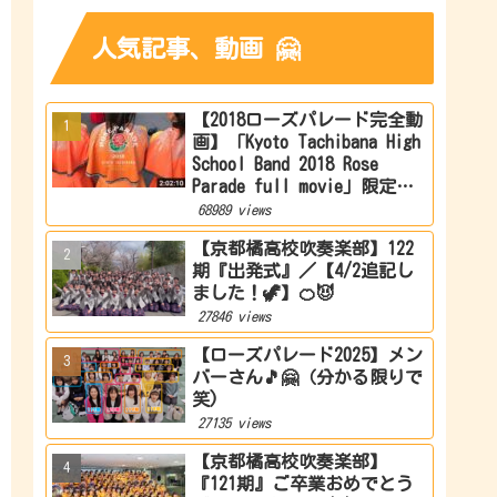
人気記事、動画 🤗
【2018ローズパレード完全動
画】「Kyoto Tachibana High
School Band 2018 Rose
Parade full movie」限定公
開
68989 views
【京都橘高校吹奏楽部】122
期『出発式』／【4/2追記し
ました！🦖】🍊😈
27846 views
【ローズパレード2025】メン
バーさん🎵🤗（分かる限りで
笑)
27135 views
【京都橘高校吹奏楽部】
『121期』ご卒業おめでとう