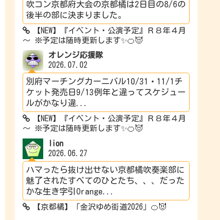
吹コン京都府大会の京都橘は2日目の8/6の
後半の部に決まりました。
【NEW】『イベント・公演予定』Ｒ８年４月
～ ※予定は随時更新します✨🍊😈
オレンジ応援隊
2026.07.02
別府マーチングカーニバル10/31・11/1チ
ケット発売日9/13例年と違ってスケジュー
ルがかなり違...
【NEW】『イベント・公演予定』Ｒ８年４月
～ ※予定は随時更新します✨🍊😈
lion
2026.06.27
ハマったら抜け出せない京都橘吹奏楽部に
魅了されたすべてのひとたち、、、だった
かな生き字引Orange...
【京都橘】「金沢ゆめ街道2026」🍊😈