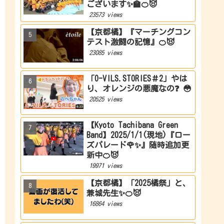
ございます✨🏫🍊😈
23573 views
【京都橘】『マーチングコン
テスト激闘の記憶』🍊😈
23085 views
「O-VILS.STORIES＃2」やは
り、オレンジの悪魔なの❓ 😳
20525 views
【Kyoto Tachibana Green
Band】2025/1/1(現地)『ロー
ズパレード🌹✨』随時追加更
新中🍊😈
19971 views
【京都橘】「2025橘祭」と、
兼城先生✨🍊😈
16864 views