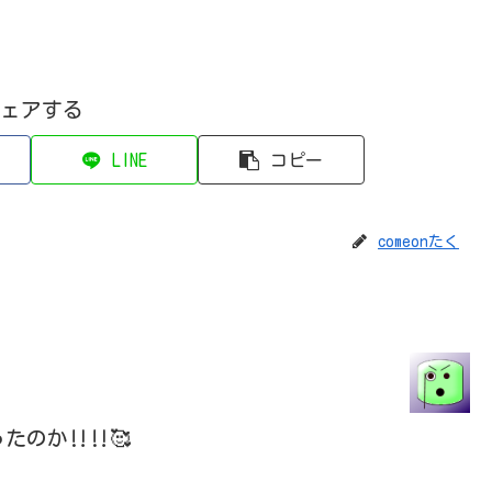
ェアする
LINE
コピー
comeonたく
のか‼️‼️🥰