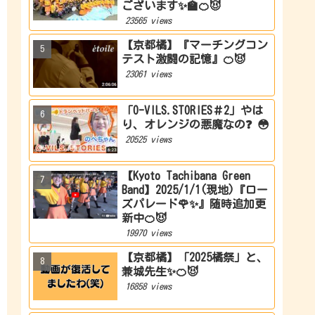
ございます✨🏫🍊😈
23565 views
【京都橘】『マーチングコン
テスト激闘の記憶』🍊😈
23061 views
「O-VILS.STORIES＃2」やは
り、オレンジの悪魔なの❓ 😳
20525 views
【Kyoto Tachibana Green
Band】2025/1/1(現地)『ロー
ズパレード🌹✨』随時追加更
新中🍊😈
19970 views
【京都橘】「2025橘祭」と、
兼城先生✨🍊😈
16858 views