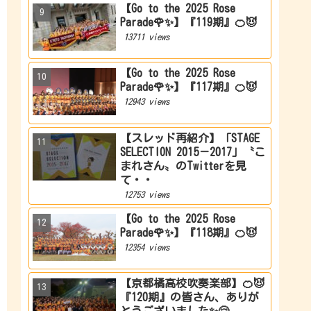
【Go to the 2025 Rose
Parade🌹✨】『119期』🍊😈
13711 views
【Go to the 2025 Rose
Parade🌹✨】『117期』🍊😈
12943 views
【スレッド再紹介】「STAGE
SELECTION 2015－2017」〝こ
まれさん〟のTwitterを見
て・・
12753 views
【Go to the 2025 Rose
Parade🌹✨】『118期』🍊😈
12354 views
【京都橘高校吹奏楽部】🍊😈
『120期』の皆さん、ありが
とうございました✨🤗