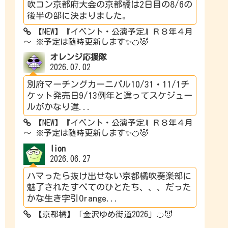
吹コン京都府大会の京都橘は2日目の8/6の
後半の部に決まりました。
【NEW】『イベント・公演予定』Ｒ８年４月
～ ※予定は随時更新します✨🍊😈
オレンジ応援隊
2026.07.02
別府マーチングカーニバル10/31・11/1チ
ケット発売日9/13例年と違ってスケジュー
ルがかなり違...
【NEW】『イベント・公演予定』Ｒ８年４月
～ ※予定は随時更新します✨🍊😈
lion
2026.06.27
ハマったら抜け出せない京都橘吹奏楽部に
魅了されたすべてのひとたち、、、だった
かな生き字引Orange...
【京都橘】「金沢ゆめ街道2026」🍊😈