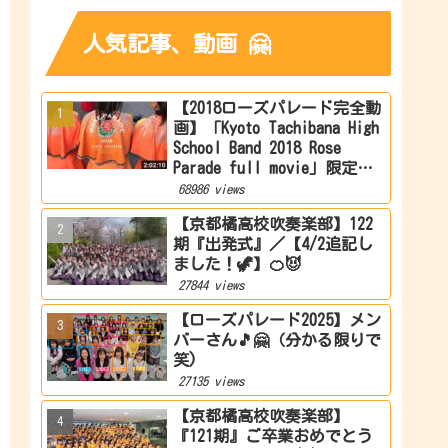
人気記事、動画 🤗
【2018ローズパレード完全動
画】「Kyoto Tachibana High
School Band 2018 Rose
Parade full movie」限定公
開
68986 views
【京都橘高校吹奏楽部】122
期『出発式』／【4/2追記し
ました！🦖】🍊😈
27844 views
【ローズパレード2025】メン
バーさん🎵🤗（分かる限りで
笑)
27135 views
【京都橘高校吹奏楽部】
『121期』ご卒業おめでとう