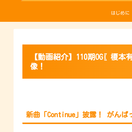
はじめに
【動画紹介】110期OG〖榎
像！
新曲「Continue」披露！ がんば