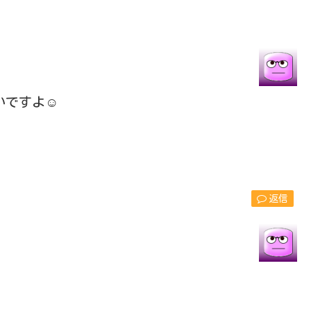
ですよ☺️
返信