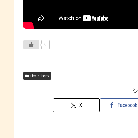
0
the others
シ
X
Facebook