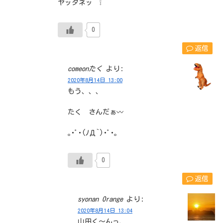
ヤッタネッ ❕
0
返信
comeonたく
より:
2020年8月14日 13:00
もう、、、
たく さんだぁ〰
｡･ﾟ･(ﾉД`)･ﾟ･｡
0
返信
syonan Orange
より:
2020年8月14日 13:04
山田く～んっ、