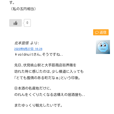
す。
（私の五円相当）
0
返信
北本宜信
より:
2020年6月27日 16:26
👨voldnuitさん､そうですね..
先日､伏見桃山駅と大手筋商店街界隈を
訪れた時に感じたのは､少し横道に入っても
｢とても風情のある町だなぁ｣という印象｡
日本酒の名産地だけに､
のれんをくぐりたくなる店構えの居酒屋も..
またゆっくり観光したいです｡