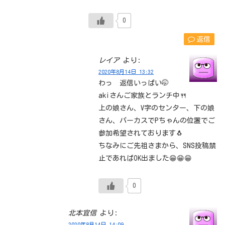
0
返信
レイア
より:
2020年8月14日 13:32
わっ 返信いっぱい🤭
akiさんご家族とランチ中🍴
上の娘さん、V字のセンター、下の娘
さん、パーカスでPちゃんの位置でご
参加希望されております🐧
ちなみにご先祖さまから、SNS投稿禁
止であればOK出ました😁😁😁
0
北本宜信
より:
2020年8月14日 14:09