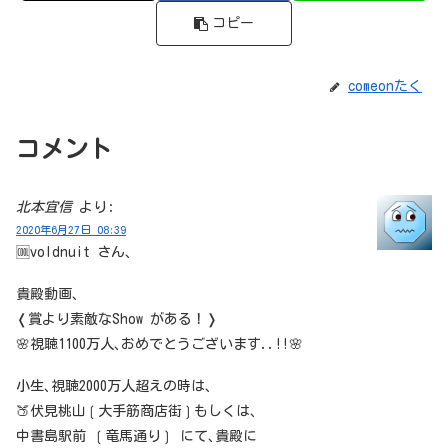
コピー
comeonたく
コメント
北本宜信
より:
2020年6月27日 08:39
🆒voldnuit さん､
貴殿動画､
❬賞より素敵なShow がある！❭
🌸視聴1100万人､おめでとうございます..!!🌸
小生､視聴2000万人超えの時は､
🍑伏見桃山❲大手筋商店街❳もしくは､
中書島駅前 ❲竜馬通り❳ にて､貴殿に