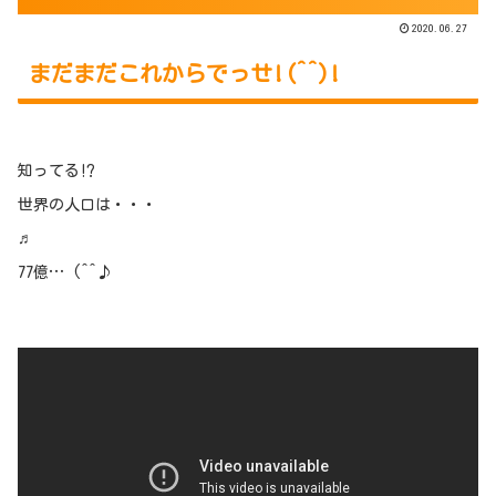
2020.06.27
まだまだこれからでっせ!(^^)!
知ってる⁉
世界の人口は・・・
♬
77億… (^^♪