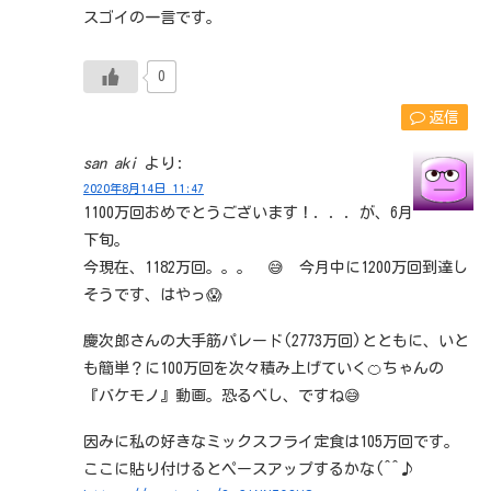
スゴイの一言です。
0
返信
san aki
より:
2020年8月14日 11:47
1100万回おめでとうございます！．．．が、6月
下旬。
今現在、1182万回。。。 😅 今月中に1200万回到達し
そうです、はやっ😱
慶次郎さんの大手筋パレード(2773万回)とともに、いと
も簡単？に100万回を次々積み上げていく🍊ちゃんの
『バケモノ』動画。恐るべし、ですね😅
因みに私の好きなミックスフライ定食は105万回です。
ここに貼り付けるとペースアップするかな(^^♪