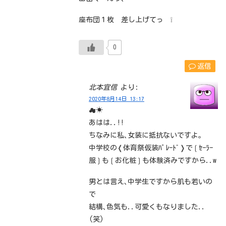
座布団１枚 差し上げてっ ❕
0
返信
北本宜信
より:
2020年8月14日 13:17
☁☀
あはは..!!
ちなみに私､女装に抵抗ないですよ。
中学校の❬体育祭仮装ﾊﾟﾚｰﾄﾞ❭で❲ｾｰﾗｰ
服❳も❲お化粧❳も体験済みですから..w
男とは言え､中学生ですから肌も若いの
で
結構､色気も..可愛くもなりました..
(笑)