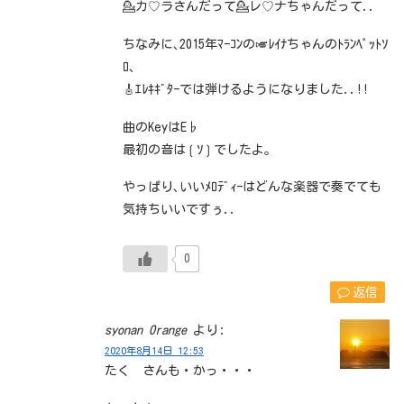
💁カ♡ラさんだって💁レ♡ナちゃんだって..
ちなみに､2015年ﾏｰｺﾝの🎺ﾚｲﾅちゃんのﾄﾗﾝﾍﾟｯﾄｿ
ﾛ､
🎸ｴﾚｷｷﾞﾀｰでは弾けるようになりました..!!
曲のKeyはE♭
最初の音は❲ｿ❳でしたよ｡
やっぱり､いいﾒﾛﾃﾞｨｰはどんな楽器で奏でても
気持ちいいですぅ..
0
返信
syonan Orange
より:
2020年8月14日 12:53
たく さんも・かっ・・・