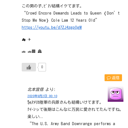
この男の子､ﾋﾟｱﾉ結構イケてます｡
“Crowd Encore Demands Leads to Queen ❬Don’t
Stop Me Now❭ Cole Lam 12 Years Old”
https://youtu.be/d7ZJ4zgpOgM
☁ ✈
🚗 🚗🏢 🏯
0
返信
北本宜信
より:
2020年9月2日 00:10
🗽ｱﾒﾘｶ陸軍の兵隊さんも結構いけてます｡
ｸｲｰﾝって後期はこんなに万民に愛されてたんですね｡
楽しい..
“The U.S. Army Band Downrange performs a