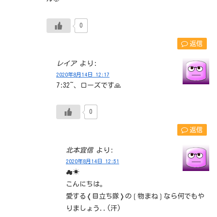
0
返信
レイア
より:
2020年8月14日 12:17
7:32~、ローズです🙏
0
返信
北本宜信
より:
2020年8月14日 12:51
☁☀
こんにちは。
愛する❬目立ち隊❭の❲物まね❳なら何でもや
りましょう..(汗)