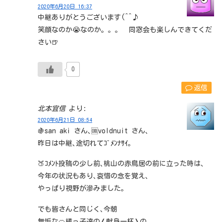
2020年6月20日 16:37
中継ありがとうございます(^^♪
笑顔なのか😭なのか。。。 同窓会も楽しんできてくだ
さい🍺
0
返信
北本宜信
より:
2020年6月21日 08:54
🍇san aki さん､🆒voldnuit さん､
昨日は中継､途切れてｺﾞﾒﾝﾅｻｲ｡
🍑ｺﾒﾝﾄ投稿の少し前､桃山の赤鳥居の前に立った時は､
今年の状況もあり､哀惜の念を覚え､
やっぱり視野が滲みました｡
でも皆さんと同じく､今朝
無垢な🍊橘っ子達の❬献身一杯❭の