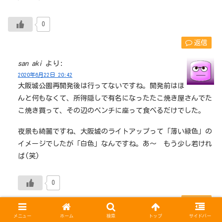
0
返信
san aki
より:
2020年6月22日 20:42
大阪城公園再開発後は行ってないですね。開発前はほ
んと何もなくて、所得隠しで有名になったたこ焼き屋さんでた
こ焼き買って、その辺のベンチに座って食べるだけでした。
夜景も綺麗ですね、大阪城のライトアップって「薄い緑色」の
イメージでしたが「白色」なんですね。あ～ もう少し若けれ
ば(笑)
0
返信
メニュー
ホーム
検索
トップ
サイドバー