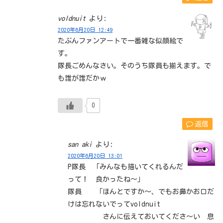
voldnuit
より:
2020年6月20日 12:49
たぶんファンアートで一番雑な似顔絵で
す。
隊長ごめんなさい。そのうち隊員も揃えます。で
も誰が誰だかｗ
0
返信
san aki
より:
2020年6月20日 13:01
P隊長 「みんなも描いてくれるんだ
って！ 良かったね～」
隊員 「ほんとですか～、でもお鼻かお口だ
けは忘れないでってvoldnuit
さんに伝えておいてくださ～い 息