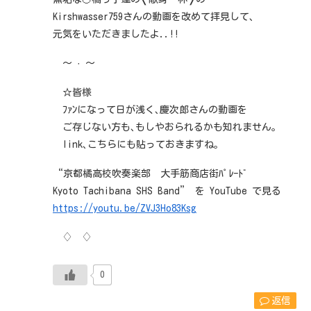
Kirshwasser759さんの動画を改めて拝見して､
元気をいただきましたよ..!!
～ · ～
☆皆様
ﾌｧﾝになって日が浅く､慶次郎さんの動画を
ご存じない方も､もしやおられるかも知れません｡
link､こちらにも貼っておきますね｡
“京都橘高校吹奏楽部 大手筋商店街ﾊﾟﾚｰﾄﾞ
Kyoto Tachibana SHS Band” を YouTube で見る
https://youtu.be/ZVJ3Ho83Ksg
♢ ♢
0
返信