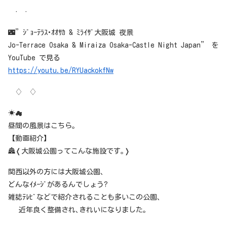
· ·
🌃”ｼﾞｮｰﾃﾗｽ･ｵｵｻｶ & ﾐﾗｲｻﾞ大阪城 夜景
Jo-Terrace Osaka & Miraiza Osaka-Castle Night Japan” を
YouTube で見る
https://youtu.be/RYUackokfNw
♢ ♢
☀☁
昼間の風景はこちら｡
【動画紹介】
🏯❬大阪城公園ってこんな施設です｡❭
関西以外の方には大阪城公園､
どんなｲﾒｰｼﾞがあるんでしょう?
雑誌ﾃﾚﾋﾞなどで紹介されることも多いこの公園､
近年良く整備され､きれいになりました｡