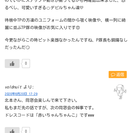
のでいかにステップや動きが揃ってるかも再確認出来ました、恐
るべし、可愛いすぎる🍊デビルちゃん達💛
待機中TPの方達のユニフォームの間から覗く映像や、横一列に綺
麗に並ぶTP隊の映像がお気に入りです😍
今更ながらこの時ピット楽器なかったんですね、P隊長も銅鑼なし
だったんだ🙄
0
返信
voldnuit
より:
2020年6月20日 17:29
北本さん、同窓会楽しんで来て下さい。
私もまだ先の話ですが、次の同窓会の幹事です。
ドレスコードは「赤いちゃんちゃんこ」ですwww
0