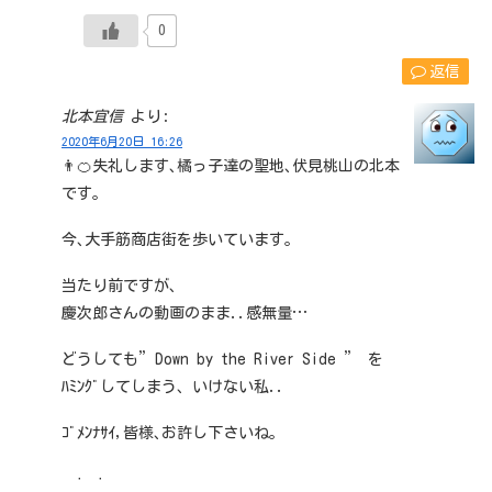
0
返信
北本宜信
より:
2020年6月20日 16:26
👨🍊失礼します､橘っ子達の聖地､伏見桃山の北本
です｡
今､大手筋商店街を歩いています｡
当たり前ですが､
慶次郎さんの動画のまま..感無量…
どうしても”Down by the River Side ” を
ﾊﾐﾝｸﾞしてしまう、いけない私..
ｺﾞﾒﾝﾅｻｲ,皆様､お許し下さいね｡
· ·