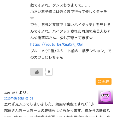
敵ですよね。ダンスもうまくて。。。
小さいお子様には近くまで行って優しくタッチ
💛
でも、意外と笑顔で「凄いハイタッチ」を見せる
んですよね。ハイタッチされた同期の京美人ちゃ
んや後輩CGさん、少し戸惑ってますｗ
https://youtu.be/CmuXiK_73pI
ブルーメ(午後)スタート前の「橘テンション」で
のカフェ〇レちゃん
0
返信
san aki
より:
2020年6月20日 05:08
思わず見入ってしまいました、綺麗な映像ですね(^^♪
部員さんお一人お一人の表情もよく分かります、横からの映像な