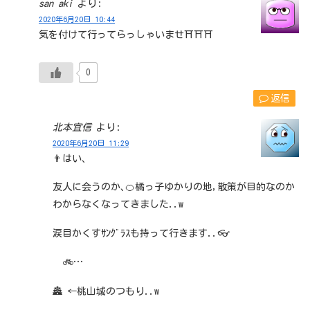
san aki
より:
2020年6月20日 10:44
気を付けて行ってらっしゃいませ⛩⛩⛩
0
返信
北本宜信
より:
2020年6月20日 11:29
👨はい､
友人に会うのか､🍊橘っ子ゆかりの地,散策が目的なのか
わからなくなってきました..w
涙目かくすｻﾝｸﾞﾗｽも持って行きます..👓
🚲…
🏯 ←桃山城のつもり..w