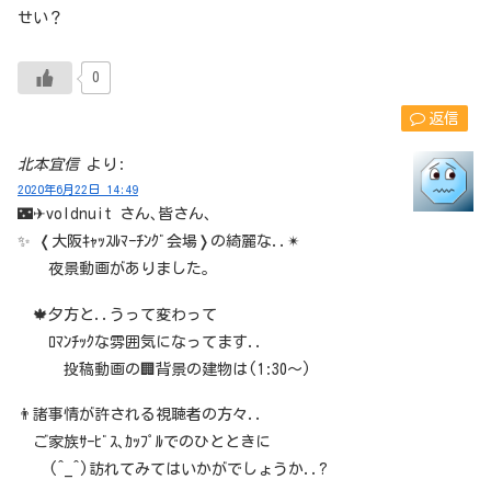
せい？
0
返信
北本宜信
より:
2020年6月22日 14:49
🌃✈voldnuit さん､皆さん､
✨ ❬大阪ｷｬｯｽﾙﾏｰﾁﾝｸﾞ会場❭の綺麗な..✴
夜景動画がありました｡
🍁夕方と..うって変わって
ﾛﾏﾝﾁｯｸな雰囲気になってます..
投稿動画の🏢背景の建物は(1:30～)
👨諸事情が許される視聴者の方々..
ご家族ｻｰﾋﾞｽ､ｶｯﾌﾟﾙでのひとときに
(^_^)訪れてみてはいかがでしょうか..?