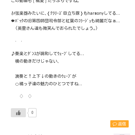
この動画も❲橘愛❳たっぷりですね｡
🎻弦楽器みたいに､❬ｸﾗﾘｰｽﾞ目立ち隊❭もharmonyしてる..
🍁ﾊﾞｯｸの旧第四師団司令部と紅葉のｺﾗｰｼﾞｭも綺麗だなぁ..
(英霊さん達も微笑んでおられたでしょう｡)
· ·
♪奏楽とﾀﾞﾝｽが調和してｳｪｰﾌﾞしてる..
横の動きだけじゃない､
演奏と↑上下↓の動きのｳｪｰﾌﾞが
🍊橘っ子達の魅力のひとつですね..
♢ ♢
0
返信