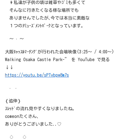
👨私達が子供の頃は雑草やｺﾞﾐも多くて
そんなに行きたくなる様な場所でも
ありませんでしたが､今では本当に素敵な
１つのｱﾐｭｰｽﾞﾒﾝﾄﾊﾟｰｸとなっています｡
～ · ～
大阪ｷｬｯｽﾙﾏｰﾁﾝｸﾞが行われた会場映像(3:25～ / 4:00～)
Walking Osaka Castle Park-” を YouTube で見る
↓↓
https://youtu.be/sPTvbpw8m7s
· ·
❬追伸❭
ｽﾚｯﾄﾞの流れ見やすくなりましたね｡
comeonたくさん､
ありがとうございました..♡
♢ ♢