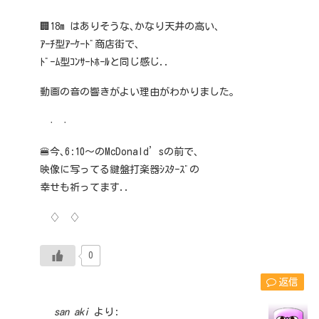
🏢18m はありそうな､かなり天井の高い､
ｱｰﾁ型ｱｰｹｰﾄﾞ商店街で､
ﾄﾞｰﾑ型ｺﾝｻｰﾄﾎｰﾙと同じ感じ..
動画の音の響きがよい理由がわかりました｡
· ·
🍔今､6:10～のMcDonald’sの前で､
映像に写ってる鍵盤打楽器ｼｽﾀｰｽﾞの
幸せも祈ってます..
♢ ♢
0
返信
san aki
より: