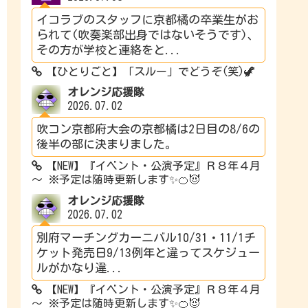
イコラブのスタッフに京都橘の卒業生がお
られて(吹奏楽部出身ではないそうです)、
その方が学校と連絡をと...
【ひとりごと】「スルー」でどうぞ(笑)🦖
オレンジ応援隊
2026.07.02
吹コン京都府大会の京都橘は2日目の8/6の
後半の部に決まりました。
【NEW】『イベント・公演予定』Ｒ８年４月
～ ※予定は随時更新します✨🍊😈
オレンジ応援隊
2026.07.02
別府マーチングカーニバル10/31・11/1チ
ケット発売日9/13例年と違ってスケジュー
ルがかなり違...
【NEW】『イベント・公演予定』Ｒ８年４月
～ ※予定は随時更新します✨🍊😈