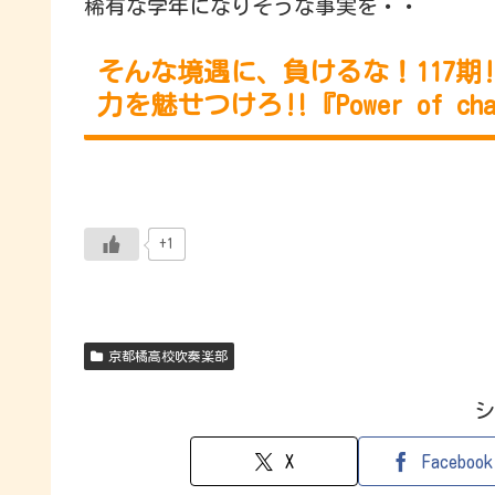
稀有な学年になりそうな事実を・・
そんな境遇に、負けるな！117
力を魅せつけろ‼『Power of char
+1
京都橘高校吹奏楽部
シ
X
Facebook