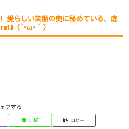
期‼ 愛らしい笑顔の奥に秘めている、底
m❗』(`･ω･´)
ェアする
LINE
コピー