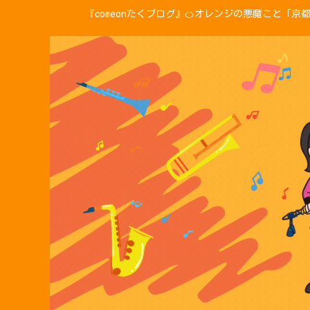
『comeonたくブログ』🍊オレンジの悪魔こと