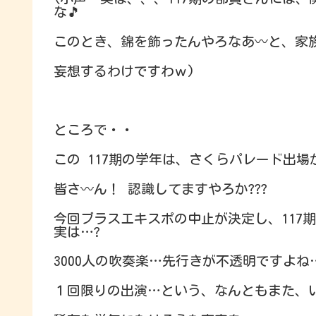
な🎵
このとき、錦を飾ったんやろなあ〰と、家
妄想するわけですわｗ)
ところで・・
この 117期の学年は、さくらパレード出
皆さ〰ん！ 認識してますやろか???
今回ブラスエキスポの中止が決定し、117
実は…?
3000人の吹奏楽…先行きが不透明ですよね
１回限りの出演…という、なんともまた、