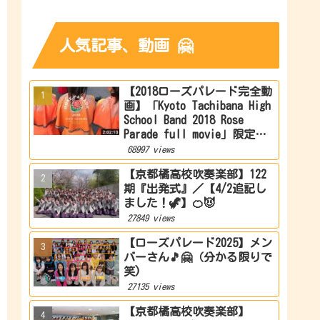
人気記事、動画 🤗
【2018ローズパレード完全動
画】「Kyoto Tachibana High
School Band 2018 Rose
Parade full movie」限定公
開
68997 views
【京都橘高校吹奏楽部】122
期『出発式』／【4/2追記し
ました！🦖】🍊😈
27849 views
【ローズパレード2025】メン
バーさん🎵🤗（分かる限りで
笑)
27135 views
【京都橘高校吹奏楽部】