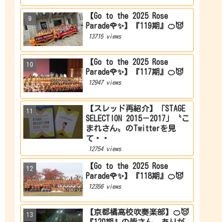
【Go to the 2025 Rose
Parade🌹✨】『119期』🍊😈
13715 views
【Go to the 2025 Rose
Parade🌹✨】『117期』🍊😈
12947 views
【スレッド再紹介】「STAGE
SELECTION 2015－2017」〝こ
まれさん〟のTwitterを見
て・・
12754 views
【Go to the 2025 Rose
Parade🌹✨】『118期』🍊😈
12356 views
【京都橘高校吹奏楽部】🍊😈
『120期』の皆さん、ありが